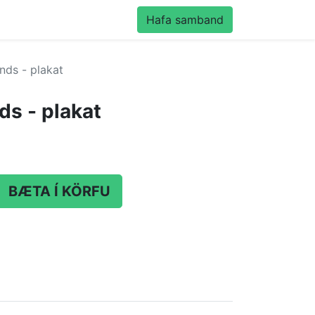
Hafa samband
nds - plakat
ds - plakat
BÆTA Í KÖRFU