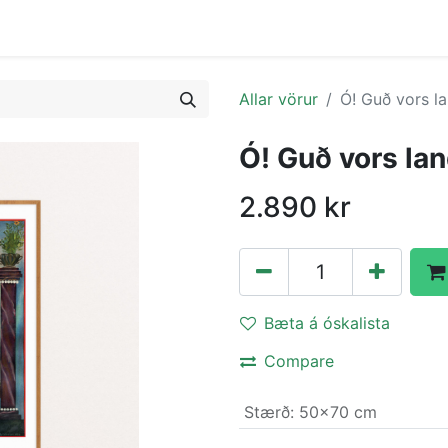
Allar vörur
Ó! Guð vors la
Ó! Guð vors lan
2.890
kr
Bæta á óskalista
Compare
Stærð
:
50x70 cm