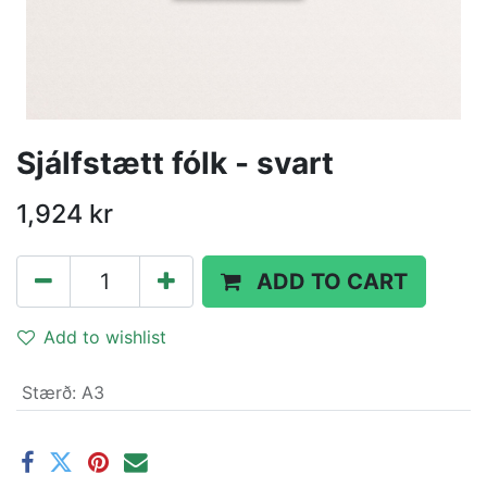
Sjálfstætt fólk - svart
1,924
kr
ADD TO CART
Add to wishlist
Stærð
:
A3